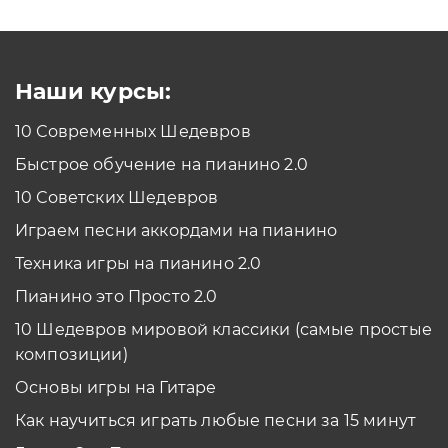
Как проходить задания в тренажерах с
помощью Клавиатуры?
Смотреть
Наши курсы:
10 Современных Шедевров
планшет/телефон
Быстрое обучение на пианино 2.0
Как проходить задания в тренажерах с
помощью Планшета/телефона?
10 Советских Шедевров
Смотреть
Играем песни аккордами на пианино
*Вы всегда можете изменить устройство в настройках программы
Техника игры на пианино 2.0
Пианино это Просто 2.0
10 Шедевров мировой классики (самые простые
композиции)
Основы игры на Гитаре
Как научиться играть любые песни за 15 минут