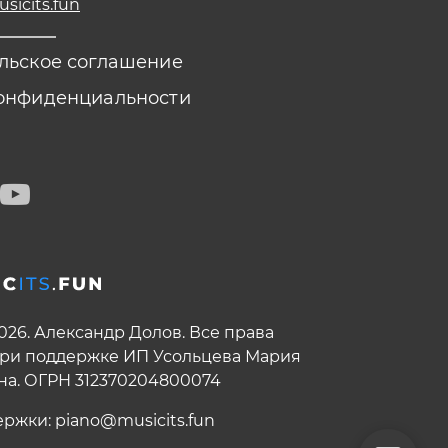
icits.fun
льское соглашение
онфиденциальности
2026. Александр Долов. Все права
ри поддержке ИП Усольцева Мария
на. ОГРН 312370204800074
ержки:
piano@musicits.fun