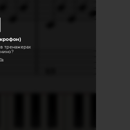
крофон)
 в тренажерах
анино?
ть