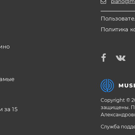
piano@mus
Пользовате
Политика к
ино
самые
Copyright © 
защищены. П
 за 15
Александров
Служба подд