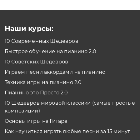
Как проходить задания в тренажерах с
помощью Клавиатуры?
Смотреть
Наши курсы:
10 Современных Шедевров
планшет/телефон
Быстрое обучение на пианино 2.0
Как проходить задания в тренажерах с
помощью Планшета/телефона?
10 Советских Шедевров
Смотреть
Играем песни аккордами на пианино
*Вы всегда можете изменить устройство в настройках программы
Техника игры на пианино 2.0
Пианино это Просто 2.0
10 Шедевров мировой классики (самые простые
композиции)
Основы игры на Гитаре
Как научиться играть любые песни за 15 минут