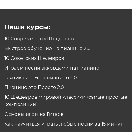
Как проходить задания в тренажерах с
помощью Клавиатуры?
Смотреть
Наши курсы:
10 Современных Шедевров
планшет/телефон
Быстрое обучение на пианино 2.0
Как проходить задания в тренажерах с
помощью Планшета/телефона?
10 Советских Шедевров
Смотреть
Играем песни аккордами на пианино
*Вы всегда можете изменить устройство в настройках программы
Техника игры на пианино 2.0
Пианино это Просто 2.0
10 Шедевров мировой классики (самые простые
композиции)
Основы игры на Гитаре
Как научиться играть любые песни за 15 минут