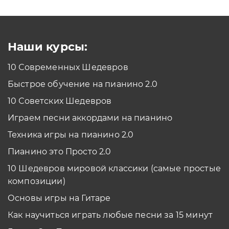
Как проходить задания в тренажерах с
помощью Клавиатуры?
Смотреть
Наши курсы:
10 Современных Шедевров
планшет/телефон
Быстрое обучение на пианино 2.0
Как проходить задания в тренажерах с
помощью Планшета/телефона?
10 Советских Шедевров
Смотреть
Играем песни аккордами на пианино
*Вы всегда можете изменить устройство в настройках программы
Техника игры на пианино 2.0
Пианино это Просто 2.0
10 Шедевров мировой классики (самые простые
композиции)
Основы игры на Гитаре
Как научиться играть любые песни за 15 минут