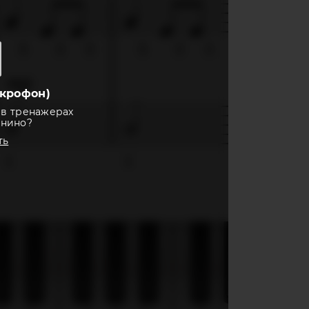
крофон)
 в тренажерах
анино?
ть