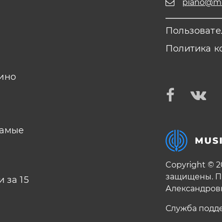
piano@mus
Пользовате
Политика к
ино
самые
Copyright © 
защищены. П
 за 15
Александров
Служба подд