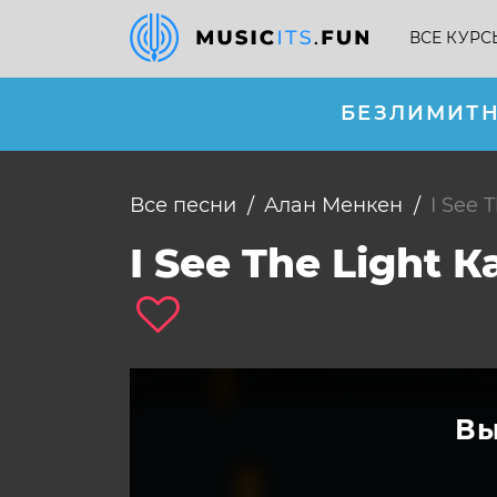
ВСЕ КУРС
БЕЗЛИМИТН
Все песни
Алан Менкен
I See 
I See The Light
Вы