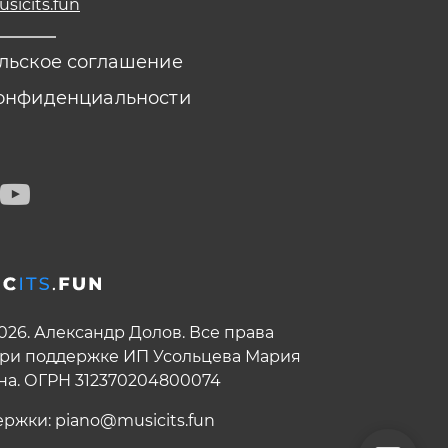
icits.fun
льское соглашение
онфиденциальности
2026. Александр Долов. Все права
ри поддержке ИП Усольцева Мария
на. ОГРН 312370204800074
ержки:
piano@musicits.fun