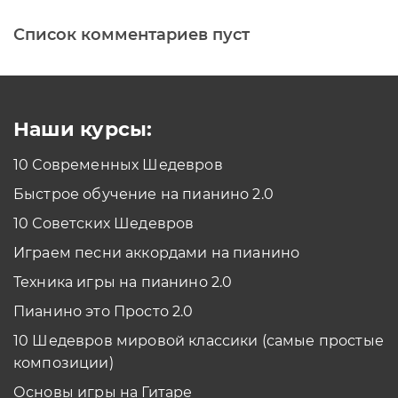
Список комментариев пуст
Печатная клавиатура
Как проходить задания в тренажерах с
помощью Клавиатуры?
Смотреть
Наши курсы:
10 Современных Шедевров
планшет/телефон
Быстрое обучение на пианино 2.0
Как проходить задания в тренажерах с
помощью Планшета/телефона?
10 Советских Шедевров
Смотреть
Играем песни аккордами на пианино
*Вы всегда можете изменить устройство в настройках программы
Техника игры на пианино 2.0
Пианино это Просто 2.0
10 Шедевров мировой классики (самые простые
композиции)
Основы игры на Гитаре