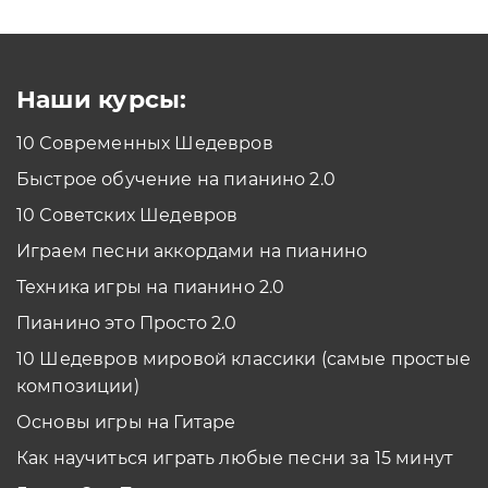
Как проходить задания в тренажерах с
помощью Клавиатуры?
Смотреть
Наши курсы:
10 Современных Шедевров
планшет/телефон
Быстрое обучение на пианино 2.0
Как проходить задания в тренажерах с
помощью Планшета/телефона?
10 Советских Шедевров
Смотреть
Играем песни аккордами на пианино
*Вы всегда можете изменить устройство в настройках программы
Техника игры на пианино 2.0
Пианино это Просто 2.0
10 Шедевров мировой классики (самые простые
композиции)
Основы игры на Гитаре
Как научиться играть любые песни за 15 минут