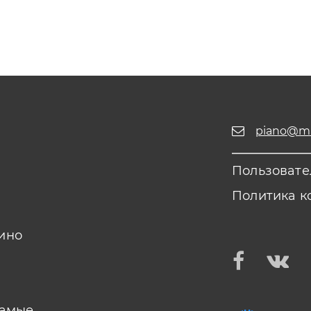
piano@mus
Пользовате
Политика к
ино
самые