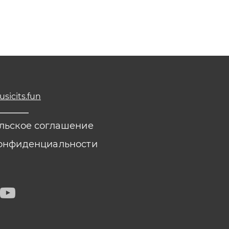
icits.fun
льское соглашение
онфиденциальности