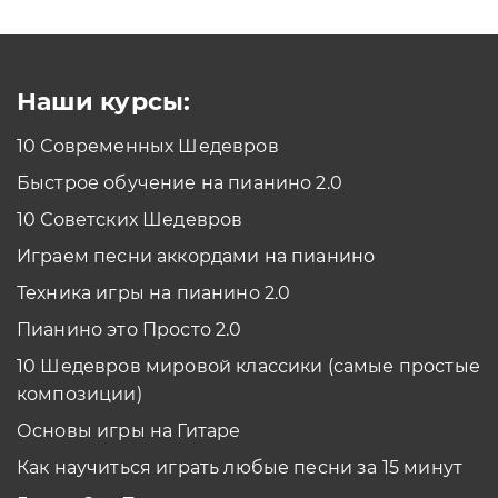
Как проходить задания в тренажерах с
помощью Клавиатуры?
Смотреть
Наши курсы:
10 Современных Шедевров
планшет/телефон
Быстрое обучение на пианино 2.0
Как проходить задания в тренажерах с
помощью Планшета/телефона?
10 Советских Шедевров
Смотреть
Играем песни аккордами на пианино
*Вы всегда можете изменить устройство в настройках программы
Техника игры на пианино 2.0
Пианино это Просто 2.0
10 Шедевров мировой классики (самые простые
композиции)
Основы игры на Гитаре
Как научиться играть любые песни за 15 минут