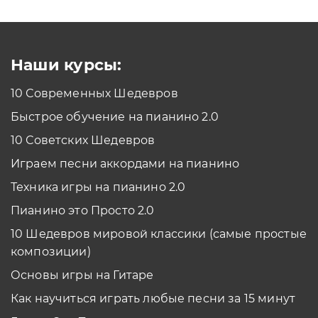
Как проходить задания в тренажерах с
помощью Клавиатуры?
Смотреть
Наши курсы:
10 Современных Шедевров
планшет/телефон
Быстрое обучение на пианино 2.0
Как проходить задания в тренажерах с
помощью Планшета/телефона?
10 Советских Шедевров
Смотреть
Играем песни аккордами на пианино
*Вы всегда можете изменить устройство в настройках программы
Техника игры на пианино 2.0
Пианино это Просто 2.0
10 Шедевров мировой классики (самые простые
композиции)
Основы игры на Гитаре
Как научиться играть любые песни за 15 минут