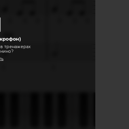
крофон)
 в тренажерах
анино?
ть