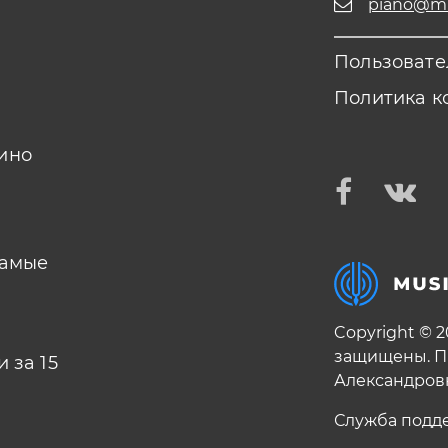
piano@mus
Пользовате
Политика к
ино
самые
Copyright © 
защищены. П
 за 15
Александров
Служба подд