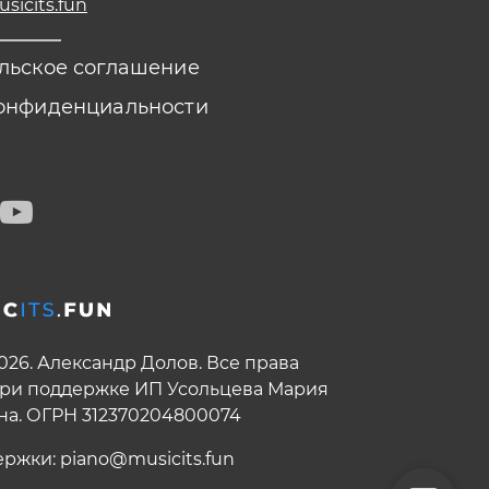
icits.fun
льское соглашение
онфиденциальности
2026. Александр Долов. Все права
ри поддержке ИП Усольцева Мария
на. ОГРН 312370204800074
ержки:
piano@musicits.fun