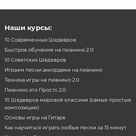
Как проходить задания в тренажерах с
помощью Клавиатуры?
Смотреть
Наши курсы:
10 Современных Шедевров
планшет/телефон
Быстрое обучение на пианино 2.0
Как проходить задания в тренажерах с
помощью Планшета/телефона?
10 Советских Шедевров
Смотреть
Играем песни аккордами на пианино
*Вы всегда можете изменить устройство в настройках программы
Техника игры на пианино 2.0
Пианино это Просто 2.0
10 Шедевров мировой классики (самые простые
композиции)
Основы игры на Гитаре
Как научиться играть любые песни за 15 минут