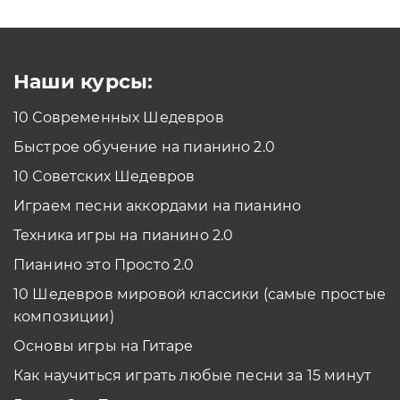
Как проходить задания в тренажерах с
помощью Клавиатуры?
Смотреть
Наши курсы:
10 Современных Шедевров
планшет/телефон
Быстрое обучение на пианино 2.0
Как проходить задания в тренажерах с
помощью Планшета/телефона?
10 Советских Шедевров
Смотреть
Играем песни аккордами на пианино
*Вы всегда можете изменить устройство в настройках программы
Техника игры на пианино 2.0
Пианино это Просто 2.0
10 Шедевров мировой классики (самые простые
композиции)
Основы игры на Гитаре
Как научиться играть любые песни за 15 минут