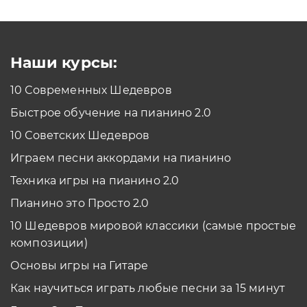
Как проходить задания в тренажерах с
помощью Клавиатуры?
Смотреть
Наши курсы:
10 Современных Шедевров
планшет/телефон
Быстрое обучение на пианино 2.0
Как проходить задания в тренажерах с
помощью Планшета/телефона?
10 Советских Шедевров
Смотреть
Играем песни аккордами на пианино
*Вы всегда можете изменить устройство в настройках программы
Техника игры на пианино 2.0
Пианино это Просто 2.0
10 Шедевров мировой классики (самые простые
композиции)
Основы игры на Гитаре
Как научиться играть любые песни за 15 минут