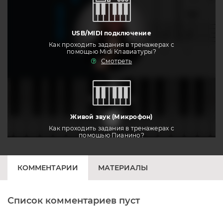
USB/MIDI подключение
Как проходить задания в тренажерах с
помощью Midi Клавиатуры?
Смотреть
тренировать
Живой звук (Микрофон)
Как проходить задания в тренажерах с
помощью Пианино?
Смотреть
КОММЕНТАРИИ
МАТЕРИАЛЫ
Список комментариев пуст
Печатная клавиатура
Как проходить задания в тренажерах с
помощью Клавиатуры?