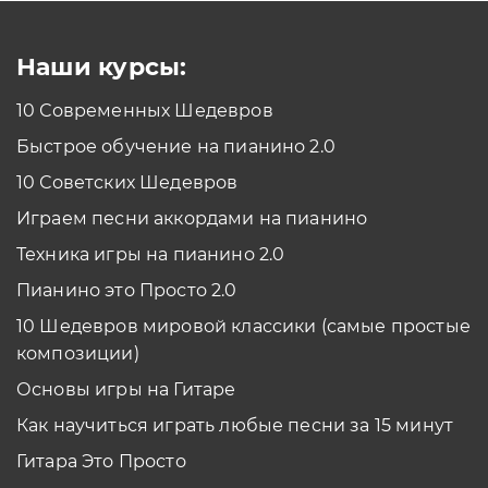
Смотреть
Наши курсы:
10 Современных Шедевров
планшет/телефон
Быстрое обучение на пианино 2.0
Как проходить задания в тренажерах с
помощью Планшета/телефона?
10 Советских Шедевров
Смотреть
Играем песни аккордами на пианино
*Вы всегда можете изменить устройство в настройках программы
Техника игры на пианино 2.0
Пианино это Просто 2.0
10 Шедевров мировой классики (самые простые
композиции)
Основы игры на Гитаре
Как научиться играть любые песни за 15 минут
Гитара Это Просто