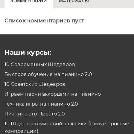
КОММЕНТАРИИ
МАТЕРИАЛЫ
Список комментариев пуст
Печатная клавиатура
Как проходить задания в тренажерах с
помощью Клавиатуры?
Смотреть
Наши курсы:
10 Современных Шедевров
планшет/телефон
Быстрое обучение на пианино 2.0
Как проходить задания в тренажерах с
помощью Планшета/телефона?
10 Советских Шедевров
Смотреть
Играем песни аккордами на пианино
*Вы всегда можете изменить устройство в настройках программы
Техника игры на пианино 2.0
Пианино это Просто 2.0
10 Шедевров мировой классики (самые простые
композиции)