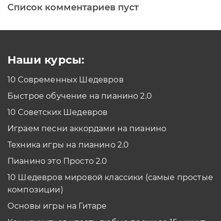
Список комментариев пуст
Печатная клавиатура
Как проходить задания в тренажерах с
помощью Клавиатуры?
Смотреть
Наши курсы:
10 Современных Шедевров
планшет/телефон
Быстрое обучение на пианино 2.0
Как проходить задания в тренажерах с
помощью Планшета/телефона?
10 Советских Шедевров
Смотреть
Играем песни аккордами на пианино
*Вы всегда можете изменить устройство в настройках программы
Техника игры на пианино 2.0
Пианино это Просто 2.0
10 Шедевров мировой классики (самые простые
композиции)
Основы игры на Гитаре