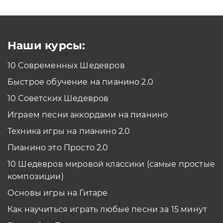
Как проходить задания в тренажерах с
помощью Клавиатуры?
Смотреть
Наши курсы:
10 Современных Шедевров
планшет/телефон
Быстрое обучение на пианино 2.0
Как проходить задания в тренажерах с
помощью Планшета/телефона?
10 Советских Шедевров
Смотреть
Играем песни аккордами на пианино
*Вы всегда можете изменить устройство в настройках программы
Техника игры на пианино 2.0
Пианино это Просто 2.0
10 Шедевров мировой классики (самые простые
композиции)
Основы игры на Гитаре
Как научиться играть любые песни за 15 минут