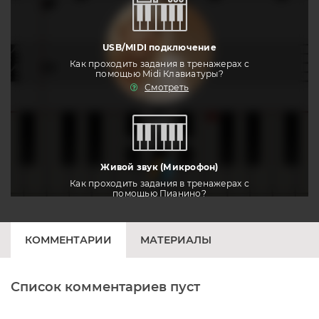
USB/MIDI подключение
Как проходить задания в тренажерах с
помощью Midi Клавиатуры?
Смотреть
тренировать
Живой звук (Микрофон)
Как проходить задания в тренажерах с
помощью Пианино?
Смотреть
КОММЕНТАРИИ
МАТЕРИАЛЫ
Список комментариев пуст
Печатная клавиатура
Как проходить задания в тренажерах с
помощью Клавиатуры?