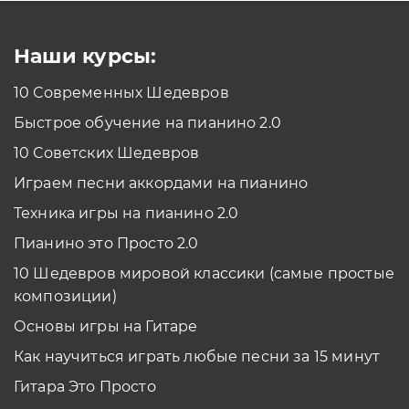
Смотреть
Наши курсы:
10 Современных Шедевров
планшет/телефон
Быстрое обучение на пианино 2.0
Как проходить задания в тренажерах с
помощью Планшета/телефона?
10 Советских Шедевров
Смотреть
Играем песни аккордами на пианино
*Вы всегда можете изменить устройство в настройках программы
Техника игры на пианино 2.0
Пианино это Просто 2.0
10 Шедевров мировой классики (самые простые
композиции)
Основы игры на Гитаре
Как научиться играть любые песни за 15 минут
Гитара Это Просто