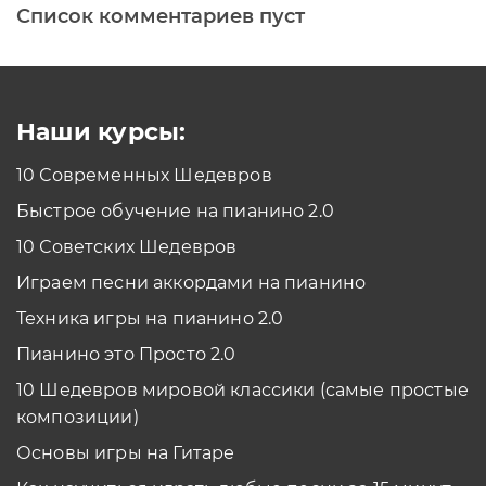
Список комментариев пуст
Печатная клавиатура
Как проходить задания в тренажерах с
помощью Клавиатуры?
Смотреть
Наши курсы:
10 Современных Шедевров
планшет/телефон
Быстрое обучение на пианино 2.0
Как проходить задания в тренажерах с
помощью Планшета/телефона?
10 Советских Шедевров
Смотреть
Играем песни аккордами на пианино
*Вы всегда можете изменить устройство в настройках программы
Техника игры на пианино 2.0
Пианино это Просто 2.0
10 Шедевров мировой классики (самые простые
композиции)
Основы игры на Гитаре