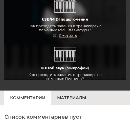
USB/MIDI подключение
Как проходить задания в тренажерах с
помощью Midi Клавиатуры?
Смотреть
тренировать
Живой звук (Микрофон)
Как проходить задания в тренажерах с
помощью Пианино?
Смотреть
КОММЕНТАРИИ
МАТЕРИАЛЫ
Список комментариев пуст
Печатная клавиатура
Как проходить задания в тренажерах с
помощью Клавиатуры?