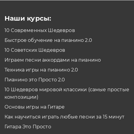
Смотреть
Наши курсы:
10 Современных Шедевров
планшет/телефон
Быстрое обучение на пианино 2.0
Как проходить задания в тренажерах с
помощью Планшета/телефона?
10 Советских Шедевров
Смотреть
Играем песни аккордами на пианино
*Вы всегда можете изменить устройство в настройках программы
Техника игры на пианино 2.0
Пианино это Просто 2.0
10 Шедевров мировой классики (самые простые
композиции)
Основы игры на Гитаре
Как научиться играть любые песни за 15 минут
Гитара Это Просто