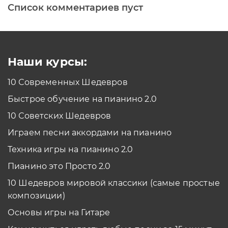
Список комментариев пуст
Печатная клавиатура
Как проходить задания в тренажерах с
помощью Клавиатуры?
Смотреть
Наши курсы:
10 Современных Шедевров
планшет/телефон
Быстрое обучение на пианино 2.0
Как проходить задания в тренажерах с
помощью Планшета/телефона?
10 Советских Шедевров
Смотреть
Играем песни аккордами на пианино
*Вы всегда можете изменить устройство в настройках программы
Техника игры на пианино 2.0
Пианино это Просто 2.0
10 Шедевров мировой классики (самые простые
композиции)
Основы игры на Гитаре