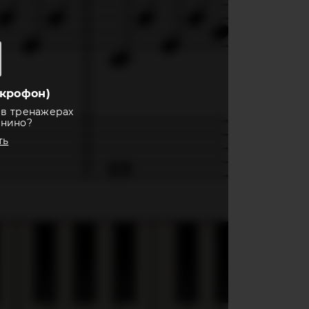
крофон)
 в тренажерах
анино?
ть