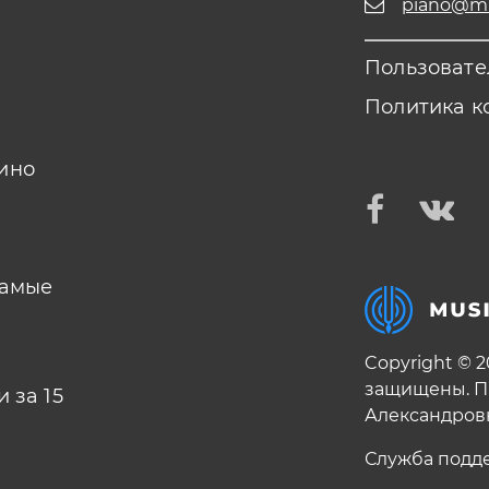
piano@mus
Пользовате
Политика к
ино
самые
Copyright © 
защищены. П
 за 15
Александров
Служба подд