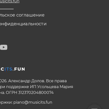
icits.fun
льское соглашение
онфиденциальности
2026. Александр Долов. Все права
ри поддержке ИП Усольцева Мария
на. ОГРН 312370204800074
ержки:
piano@musicits.fun