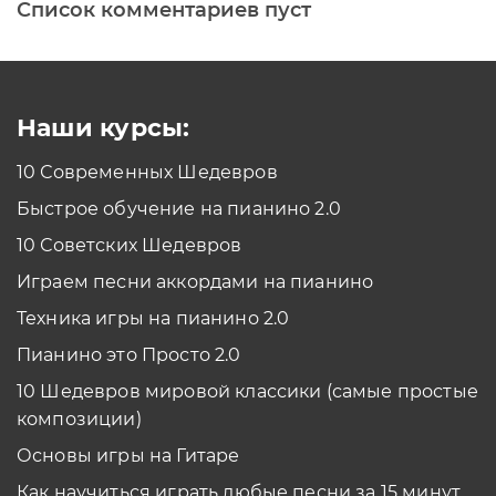
Список комментариев пуст
Печатная клавиатура
Как проходить задания в тренажерах с
помощью Клавиатуры?
Смотреть
Наши курсы:
10 Современных Шедевров
планшет/телефон
Быстрое обучение на пианино 2.0
Как проходить задания в тренажерах с
помощью Планшета/телефона?
10 Советских Шедевров
Смотреть
Играем песни аккордами на пианино
*Вы всегда можете изменить устройство в настройках программы
Техника игры на пианино 2.0
Пианино это Просто 2.0
10 Шедевров мировой классики (самые простые
композиции)
Основы игры на Гитаре
Как научиться играть любые песни за 15 минут