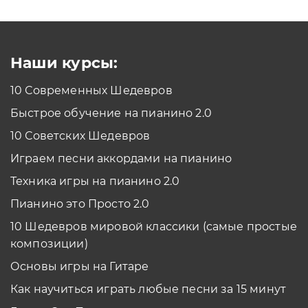
Как проходить задания в тренажерах с
помощью Клавиатуры?
Смотреть
Наши курсы:
10 Современных Шедевров
планшет/телефон
Быстрое обучение на пианино 2.0
Как проходить задания в тренажерах с
помощью Планшета/телефона?
10 Советских Шедевров
Смотреть
Играем песни аккордами на пианино
*Вы всегда можете изменить устройство в настройках программы
Техника игры на пианино 2.0
Пианино это Просто 2.0
10 Шедевров мировой классики (самые простые
композиции)
Основы игры на Гитаре
Как научиться играть любые песни за 15 минут