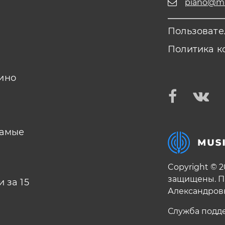
piano@mus
Пользовате
Политика к
ино
самые
Copyright © 
защищены. П
 за 15
Александров
Служба подд