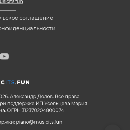
icits.fun
льское соглашение
онфиденциальности
2026. Александр Долов. Все права
ри поддержке ИП Усольцева Мария
на. ОГРН 312370204800074
ержки:
piano@musicits.fun