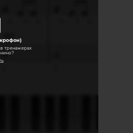
крофон)
 в тренажерах
анино?
ть