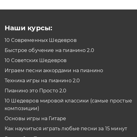
Как проходить задания в тренажерах с
помощью Клавиатуры?
Смотреть
Наши курсы:
10 Современных Шедевров
планшет/телефон
Быстрое обучение на пианино 2.0
Как проходить задания в тренажерах с
помощью Планшета/телефона?
10 Советских Шедевров
Смотреть
Играем песни аккордами на пианино
*Вы всегда можете изменить устройство в настройках программы
Техника игры на пианино 2.0
Пианино это Просто 2.0
10 Шедевров мировой классики (самые простые
композиции)
Основы игры на Гитаре
Как научиться играть любые песни за 15 минут