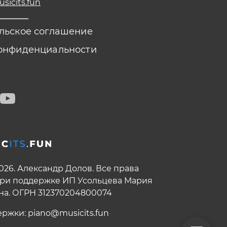
icits.fun
льское соглашение
онфиденциальности
2026. Александр Долов. Все права
ри поддержке ИП Усольцева Мария
на. ОГРН 312370204800074
ержки:
piano@musicits.fun