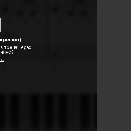
крофон)
 в тренажерах
анино?
ть