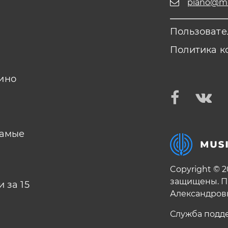
piano@mus
Пользовате
Политика к
ино
самые
Copyright © 
защищены. П
 за 15
Александров
Служба подд