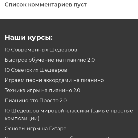
Список комментариев пуст
Печатная клавиатура
Как проходить задания в тренажерах с
помощью Клавиатуры?
Смотреть
Наши курсы:
10 Современных Шедевров
планшет/телефон
Быстрое обучение на пианино 2.0
Как проходить задания в тренажерах с
помощью Планшета/телефона?
10 Советских Шедевров
Смотреть
Играем песни аккордами на пианино
*Вы всегда можете изменить устройство в настройках программы
Техника игры на пианино 2.0
Пианино это Просто 2.0
10 Шедевров мировой классики (самые простые
композиции)
Основы игры на Гитаре