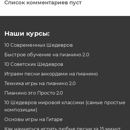
Список комментариев пуст
Печатная клавиатура
Как проходить задания в тренажерах с
помощью Клавиатуры?
Смотреть
Наши курсы:
10 Современных Шедевров
планшет/телефон
Быстрое обучение на пианино 2.0
Как проходить задания в тренажерах с
помощью Планшета/телефона?
10 Советских Шедевров
Смотреть
Играем песни аккордами на пианино
*Вы всегда можете изменить устройство в настройках программы
Техника игры на пианино 2.0
Пианино это Просто 2.0
10 Шедевров мировой классики (самые простые
композиции)
Основы игры на Гитаре
Как научиться играть любые песни за 15 минут