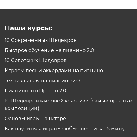
Как проходить задания в тренажерах с
помощью Клавиатуры?
Смотреть
Наши курсы:
10 Современных Шедевров
планшет/телефон
Быстрое обучение на пианино 2.0
Как проходить задания в тренажерах с
помощью Планшета/телефона?
10 Советских Шедевров
Смотреть
Играем песни аккордами на пианино
*Вы всегда можете изменить устройство в настройках программы
Техника игры на пианино 2.0
Пианино это Просто 2.0
10 Шедевров мировой классики (самые простые
композиции)
Основы игры на Гитаре
Как научиться играть любые песни за 15 минут