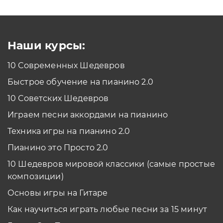
Как проходить задания в тренажерах с
помощью Клавиатуры?
Смотреть
Наши курсы:
10 Современных Шедевров
планшет/телефон
Быстрое обучение на пианино 2.0
Как проходить задания в тренажерах с
помощью Планшета/телефона?
10 Советских Шедевров
Смотреть
Играем песни аккордами на пианино
*Вы всегда можете изменить устройство в настройках программы
Техника игры на пианино 2.0
Пианино это Просто 2.0
10 Шедевров мировой классики (самые простые
композиции)
Основы игры на Гитаре
Как научиться играть любые песни за 15 минут