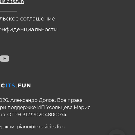
icits.fun
льское соглашение
онфиденциальности
2026. Александр Долов. Все права
ри поддержке ИП Усольцева Мария
на. ОГРН 312370204800074
ержки:
piano@musicits.fun