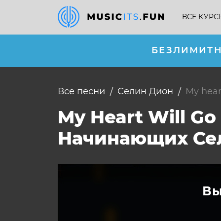
ВСЕ КУРС
БЕЗЛИМИТН
Все песни
Селин Дион
my hea
My Heart Will G
Начинающих Се
Вы