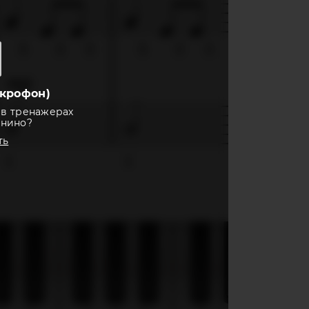
крофон)
 в тренажерах
анино?
ть