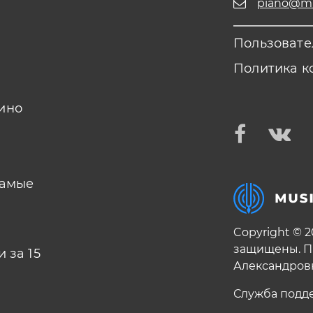
piano@mus
Пользовате
Политика к
ино
самые
Copyright © 
защищены. П
 за 15
Александров
Служба подд