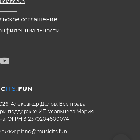
icits.fun
льское соглашение
онфиденциальности
2026. Александр Долов. Все права
ри поддержке ИП Усольцева Мария
на. ОГРН 312370204800074
ержки:
piano@musicits.fun