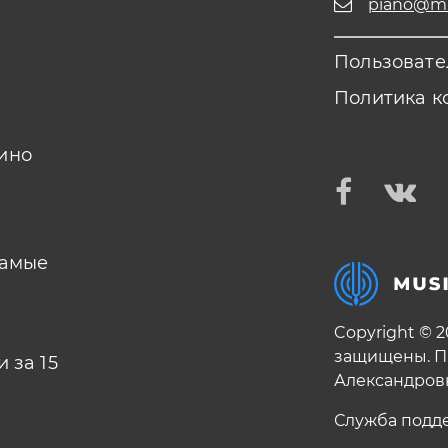
piano@mus
Пользовате
Политика к
ино
самые
Copyright © 
защищены. П
 за 15
Александров
Служба подд