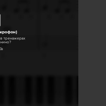
крофон)
 в тренажерах
анино?
ть