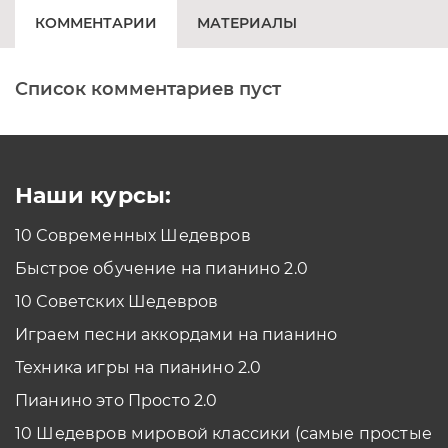
КОММЕНТАРИИ
МАТЕРИАЛЫ
Список комментариев пуст
Печатная клавиатура
Как проходить задания в тренажерах с
помощью Клавиатуры?
Смотреть
Наши курсы:
10 Современных Шедевров
планшет/телефон
Быстрое обучение на пианино 2.0
Как проходить задания в тренажерах с
помощью Планшета/телефона?
10 Советских Шедевров
Смотреть
Играем песни аккордами на пианино
*Вы всегда можете изменить устройство в настройках программы
Техника игры на пианино 2.0
Пианино это Просто 2.0
10 Шедевров мировой классики (самые простые