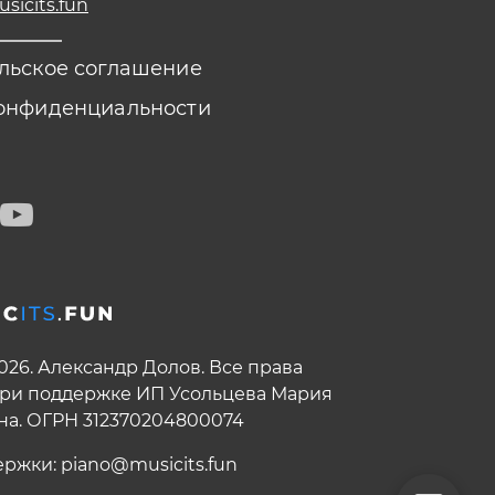
icits.fun
льское соглашение
онфиденциальности
2026. Александр Долов. Все права
ри поддержке ИП Усольцева Мария
на. ОГРН 312370204800074
ержки:
piano@musicits.fun