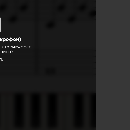
крофон)
 в тренажерах
анино?
ть