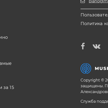
piano@mus
Пользовате
Политика к
ино
самые
Copyright © 
защищены. П
 за 15
Александров
Служба подд