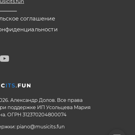
icits.fun
льское соглашение
онфиденциальности
2026. Александр Долов. Все права
ри поддержке ИП Усольцева Мария
на. ОГРН 312370204800074
ержки:
piano@musicits.fun