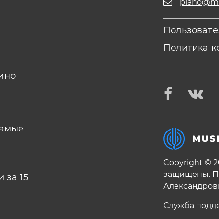
piano@mus
Пользовате
Политика к
ино
самые
Copyright © 
защищены. П
 за 15
Александров
Служба подд