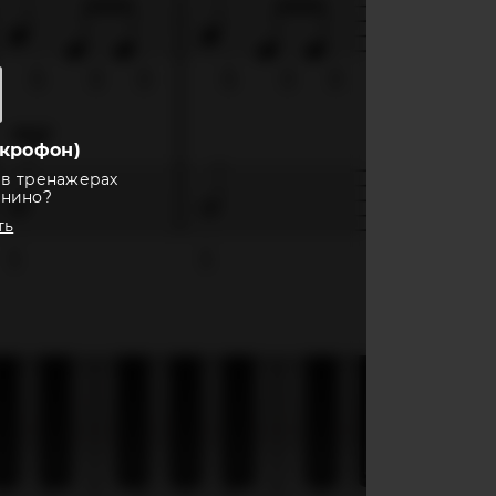
крофон)
 в тренажерах
анино?
ть