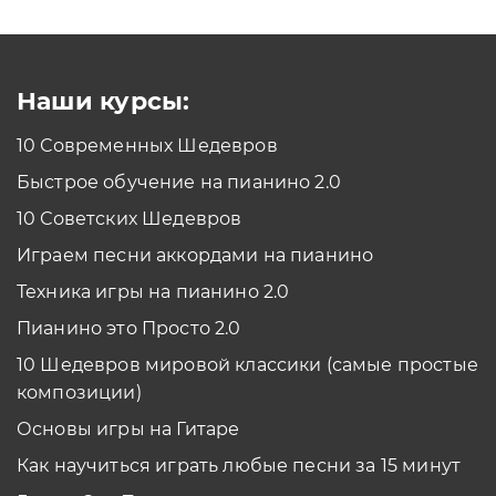
Как проходить задания в тренажерах с
помощью Клавиатуры?
Смотреть
Наши курсы:
10 Современных Шедевров
планшет/телефон
Быстрое обучение на пианино 2.0
Как проходить задания в тренажерах с
помощью Планшета/телефона?
10 Советских Шедевров
Смотреть
Играем песни аккордами на пианино
*Вы всегда можете изменить устройство в настройках программы
Техника игры на пианино 2.0
Пианино это Просто 2.0
10 Шедевров мировой классики (самые простые
композиции)
Основы игры на Гитаре
Как научиться играть любые песни за 15 минут