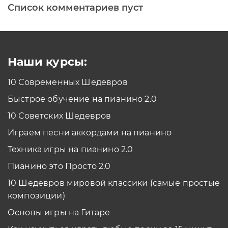
Список комментариев пуст
Печатная клавиатура
Как проходить задания в тренажерах с
помощью Клавиатуры?
Смотреть
Наши курсы:
10 Современных Шедевров
планшет/телефон
Быстрое обучение на пианино 2.0
Как проходить задания в тренажерах с
помощью Планшета/телефона?
10 Советских Шедевров
Смотреть
Играем песни аккордами на пианино
*Вы всегда можете изменить устройство в настройках программы
Техника игры на пианино 2.0
Пианино это Просто 2.0
10 Шедевров мировой классики (самые простые
композиции)
Основы игры на Гитаре