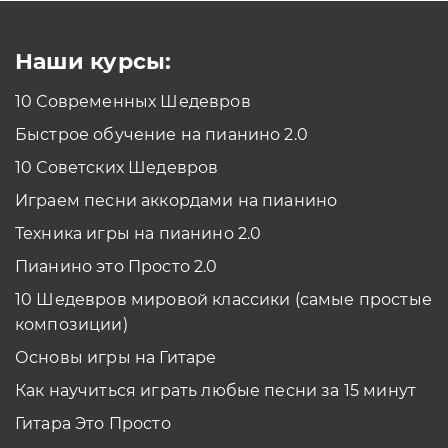
Смотреть
Наши курсы:
10 Современных Шедевров
планшет/телефон
Быстрое обучение на пианино 2.0
Как проходить задания в тренажерах с
помощью Планшета/телефона?
10 Советских Шедевров
Смотреть
Играем песни аккордами на пианино
*Вы всегда можете изменить устройство в настройках программы
Техника игры на пианино 2.0
Пианино это Просто 2.0
10 Шедевров мировой классики (самые простые
композиции)
Основы игры на Гитаре
Как научиться играть любые песни за 15 минут
Гитара Это Просто