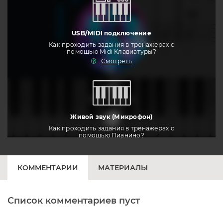
USB/MIDI подключение
Как проходить задания в тренажерах с
помощью Midi Клавиатуры?
Смотреть
тренировать
Живой звук (Микрофон)
Как проходить задания в тренажерах с
помощью Пианино?
Смотреть
КОММЕНТАРИИ
МАТЕРИАЛЫ
Список комментариев пуст
Печатная клавиатура
Как проходить задания в тренажерах с
помощью Клавиатуры?