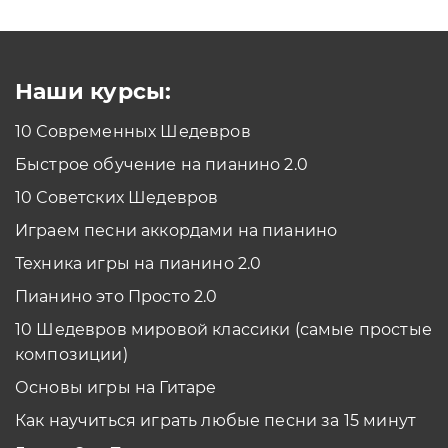
Как проходить задания в тренажерах с
помощью Клавиатуры?
Смотреть
Наши курсы:
10 Современных Шедевров
планшет/телефон
Быстрое обучение на пианино 2.0
Как проходить задания в тренажерах с
помощью Планшета/телефона?
10 Советских Шедевров
Смотреть
Играем песни аккордами на пианино
*Вы всегда можете изменить устройство в настройках программы
Техника игры на пианино 2.0
Пианино это Просто 2.0
10 Шедевров мировой классики (самые простые
композиции)
Основы игры на Гитаре
Как научиться играть любые песни за 15 минут