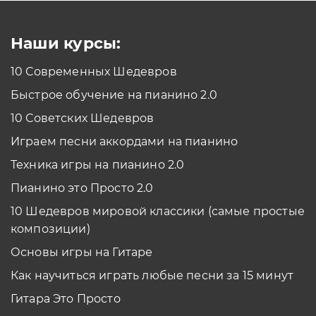
Смотреть
Наши курсы:
10 Современных Шедевров
планшет/телефон
Быстрое обучение на пианино 2.0
Как проходить задания в тренажерах с
помощью Планшета/телефона?
10 Советских Шедевров
Смотреть
Играем песни аккордами на пианино
*Вы всегда можете изменить устройство в настройках программы
Техника игры на пианино 2.0
Пианино это Просто 2.0
10 Шедевров мировой классики (самые простые
композиции)
Основы игры на Гитаре
Как научиться играть любые песни за 15 минут
Гитара Это Просто