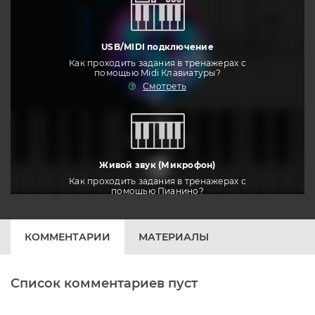
USB/MIDI подключение
Как проходить задания в тренажерах с
помощью Midi Клавиатуры?
Смотреть
тренировать
Живой звук (Микрофон)
Как проходить задания в тренажерах с
помощью Пианино?
Смотреть
КОММЕНТАРИИ
МАТЕРИАЛЫ
Список комментариев пуст
Печатная клавиатура
Как проходить задания в тренажерах с
помощью Клавиатуры?