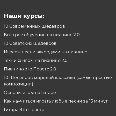
Смотреть
Наши курсы:
10 Современных Шедевров
планшет/телефон
Быстрое обучение на пианино 2.0
Как проходить задания в тренажерах с
помощью Планшета/телефона?
10 Советских Шедевров
Смотреть
Играем песни аккордами на пианино
*Вы всегда можете изменить устройство в настройках программы
Техника игры на пианино 2.0
Пианино это Просто 2.0
10 Шедевров мировой классики (самые простые
композиции)
Основы игры на Гитаре
Как научиться играть любые песни за 15 минут
Гитара Это Просто