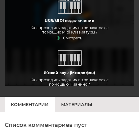
USB/MIDI подключение
Как проходить задания в тренажерах с
помощью Midi Клавиатуры?
Смотреть
тренировать
Живой звук (Микрофон)
Как проходить задания в тренажерах с
помощью Пианино?
Смотреть
КОММЕНТАРИИ
МАТЕРИАЛЫ
Список комментариев пуст
Печатная клавиатура
Как проходить задания в тренажерах с
помощью Клавиатуры?