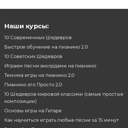
Как проходить задания в тренажерах с
помощью Клавиатуры?
Смотреть
Наши курсы:
10 Современных Шедевров
планшет/телефон
Быстрое обучение на пианино 2.0
Как проходить задания в тренажерах с
помощью Планшета/телефона?
10 Советских Шедевров
Смотреть
Играем песни аккордами на пианино
*Вы всегда можете изменить устройство в настройках программы
Техника игры на пианино 2.0
Пианино это Просто 2.0
10 Шедевров мировой классики (самые простые
композиции)
Основы игры на Гитаре
Как научиться играть любые песни за 15 минут