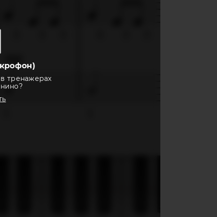
крофон)
 в тренажерах
анино?
ть