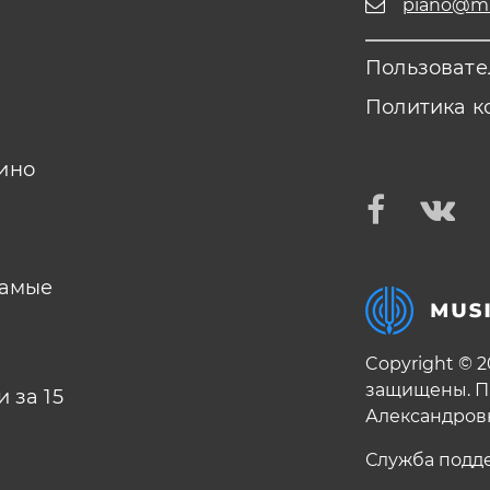
piano@mus
Пользовате
Политика к
ино
самые
Copyright © 
защищены. П
 за 15
Александров
Служба подд