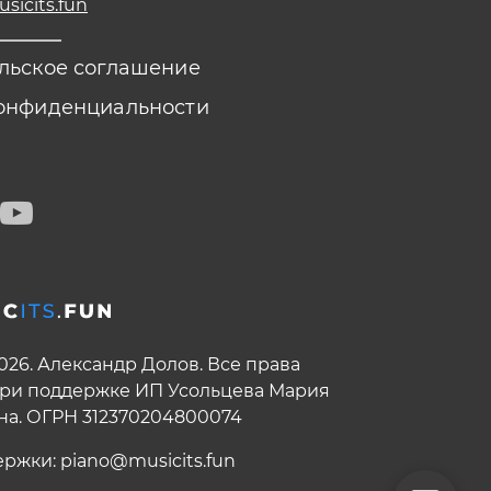
icits.fun
льское соглашение
онфиденциальности
2026. Александр Долов. Все права
ри поддержке ИП Усольцева Мария
на. ОГРН 312370204800074
ержки:
piano@musicits.fun