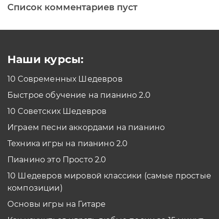
Список комментариев пуст
Печатная клавиатура
Как проходить задания в тренажерах с
помощью Клавиатуры?
Смотреть
Наши курсы:
10 Современных Шедевров
планшет/телефон
Быстрое обучение на пианино 2.0
Как проходить задания в тренажерах с
помощью Планшета/телефона?
10 Советских Шедевров
Смотреть
Играем песни аккордами на пианино
*Вы всегда можете изменить устройство в настройках программы
Техника игры на пианино 2.0
Пианино это Просто 2.0
10 Шедевров мировой классики (самые простые
композиции)
Основы игры на Гитаре