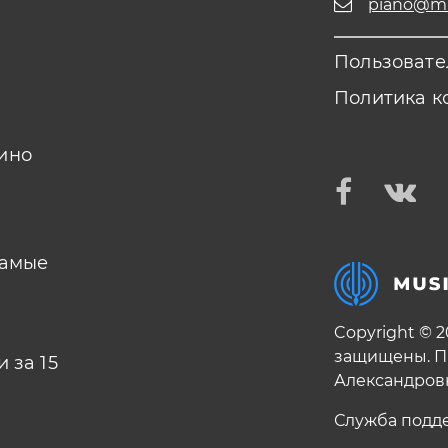
piano@mus
Пользовате
Политика к
ино
самые
Copyright © 
защищены. П
 за 15
Александров
Служба подд