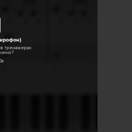
крофон)
 в тренажерах
анино?
ть