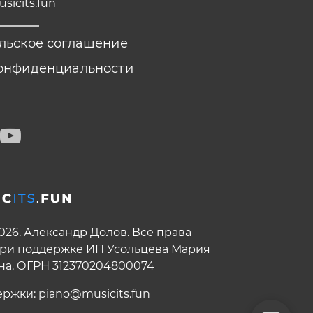
icits.fun
льское соглашение
онфиденциальности
2026. Александр Долов. Все права
ри поддержке ИП Усольцева Мария
на. ОГРН 312370204800074
ержки:
piano@musicits.fun