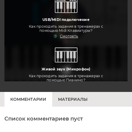
USB/MIDI подключение
Как проходить задания в тренажерах с
помощью Midi Клавиатуры?
Смотреть
тренировать
Живой звук (Микрофон)
Как проходить задания в тренажерах с
помощью Пианино?
Смотреть
КОММЕНТАРИИ
МАТЕРИАЛЫ
Список комментариев пуст
Печатная клавиатура
Как проходить задания в тренажерах с
помощью Клавиатуры?