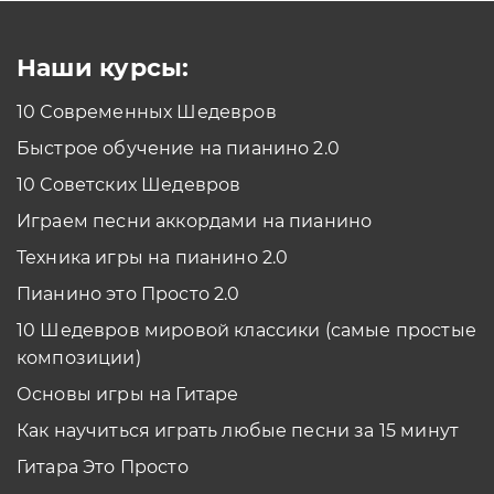
Смотреть
Наши курсы:
10 Современных Шедевров
планшет/телефон
Быстрое обучение на пианино 2.0
Как проходить задания в тренажерах с
помощью Планшета/телефона?
10 Советских Шедевров
Смотреть
Играем песни аккордами на пианино
*Вы всегда можете изменить устройство в настройках программы
Техника игры на пианино 2.0
Пианино это Просто 2.0
10 Шедевров мировой классики (самые простые
композиции)
Основы игры на Гитаре
Как научиться играть любые песни за 15 минут
Гитара Это Просто