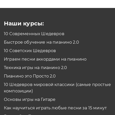
Как проходить задания в тренажерах с
помощью Клавиатуры?
Смотреть
Наши курсы:
10 Современных Шедевров
планшет/телефон
Быстрое обучение на пианино 2.0
Как проходить задания в тренажерах с
помощью Планшета/телефона?
10 Советских Шедевров
Смотреть
Играем песни аккордами на пианино
*Вы всегда можете изменить устройство в настройках программы
Техника игры на пианино 2.0
Пианино это Просто 2.0
10 Шедевров мировой классики (самые простые
композиции)
Основы игры на Гитаре
Как научиться играть любые песни за 15 минут